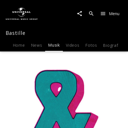
Bastille
|
Menu
Musik
|
"&"
Bastille
(Ampersand)
Home
News
Musik
Videos
Fotos
Biografie