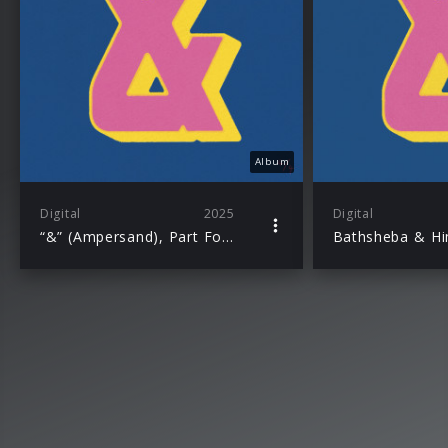
Album
Digital
2025
Digital
“&” (Ampersand), Part Four
Bathsheba & H