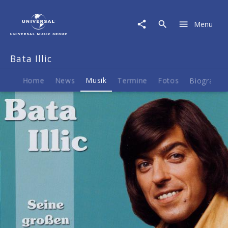
Bata
Illic
Menu
|
Musik
|
Bata Illic
Schlagerjuwelen
-
Seine
Home
News
Musik
Termine
Fotos
Biografie
großen
Erfolge