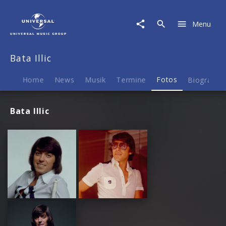
Bata
Illic
Menu
|
Fotos
Bata Illic
Home
News
Musik
Termine
Fotos
Biografie
Bata Illic