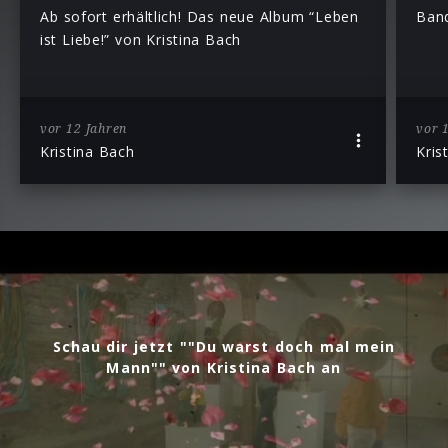
Ab sofort erhältlich! Das neue Album “Leben
Band
ist Liebe!” von Kristina Bach
vor 12 Jahren
vor 
Kristina Bach
Kris
Schau dir jetzt ""Du warst doch mal mein
Mann"" von Kristina Bach an