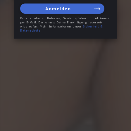
Anmelden
Erhalte Infos zu Releases, Gewinnspielen und Aktionen
per E-Mail. Du kannst Deine Einwilligung jederzeit
widerrufen. Mehr Informationen unter
Sicherheit &
Datenschutz
.