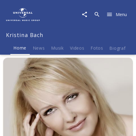
Kristina
Bach
Menu
|
Musik
&
Kristina Bach
Merch
Home
News
Musik
Videos
Fotos
Biografie