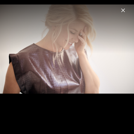
Menu
Beatrice Egli
Home
News
Musik
Videos
Termine
Fotos
Pressebilder 2022