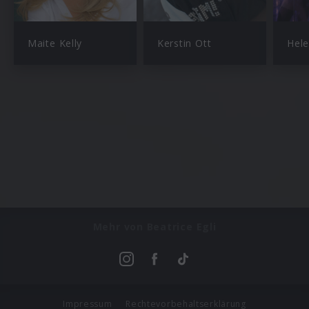
Maite Kelly
Kerstin Ott
Hele
Mehr von Beatrice Egli
Impressum
Rechtevorbehaltserklärung