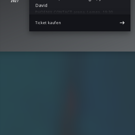
2027
David
PHOENIX CONTACT arena, Lemgo, 19:30
Ticket kaufen