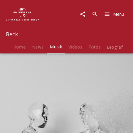
Beck
|
Menu
Musik
|
Saw
Beck
Lightning
Home
News
Musik
Videos
Fotos
Biografie