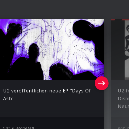
U2 veröffentlichen neue EP “Days Of
U2 f
Ash”
Dism
Neua
vor 6 Monaten
vor 2