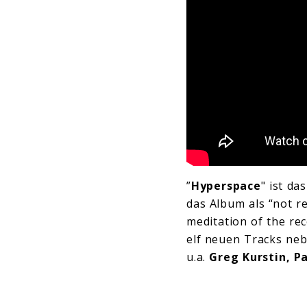
”
Hyperspace
" ist d
das Album als “not re
meditation of the rec
elf neuen Tracks neb
u.a.
Greg Kurstin, P