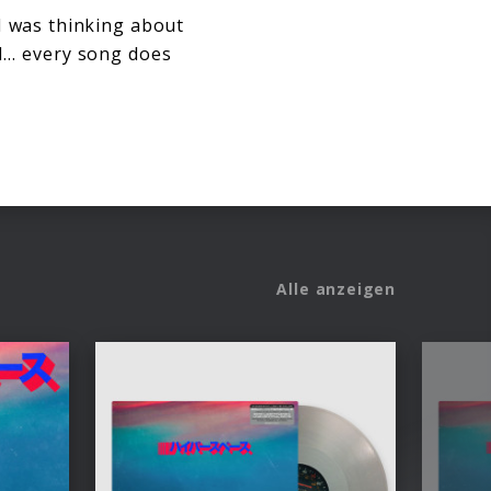
I was thinking about
nd… every song does
Alle anzeigen