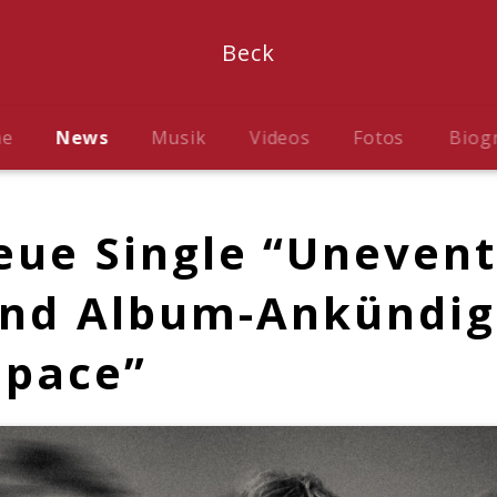
Beck
me
News
Musik
Videos
Fotos
Biog
eue Single “Unevent
und Album-Ankündi
space”