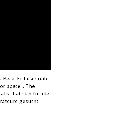
 Beck. Er beschreibt
rior space… The
list hat sich für die
orateure gesucht,