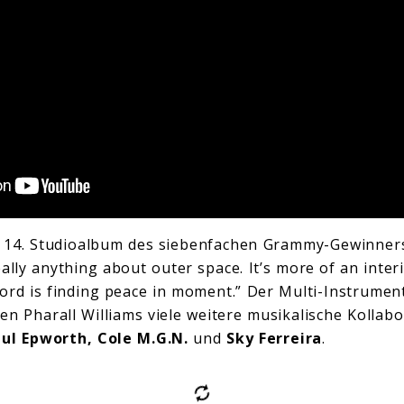
as 14. Studioalbum des siebenfachen Grammy-Gewinners
ally anything about outer space. It’s more of an inte
ord is finding peace in moment.” Der Multi-Instrumenta
en Pharall Williams viele weitere musikalische Kollab
aul Epworth, Cole M.G.N.
und
Sky
Ferreira
.