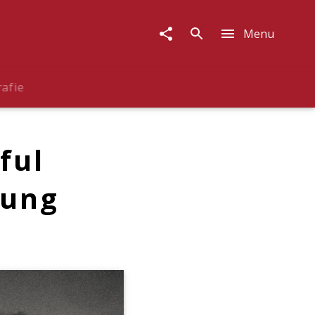
Menu
rafie
ful
gung