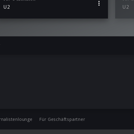
U2
U2
”
rnalistenlounge
Für Geschäftspartner