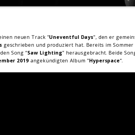
seinen neuen Track "
Uneventful
Days
", den er gemei
ms
geschrieben und produziert hat. Bereits im Sommer
 den Song “
Saw Lighting
” herausgebracht. Beide Son
ember 2019
angekündigten Album "
Hyperspace
“.