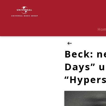
Beck
|
News
|
Beck:
Ho
neue
Single
"Uneventful
Days"
Beck: n
und
Album-
Days” 
Ankündigung
"Hyperspace"
“Hyper