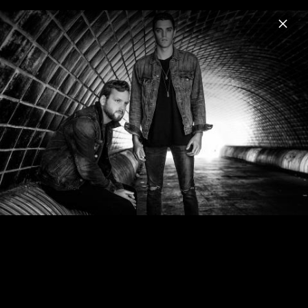
Menu
Beech
Home
News
Musik
Videos
Fotos
Biografie
Beech Pressebilder 2013