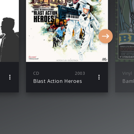
CD
2003
Vinyl
Blast Action Heroes
Bam