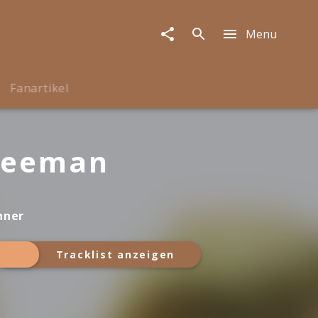
Menu
Fanartikel
reeman
nner
Tracklist anzeigen