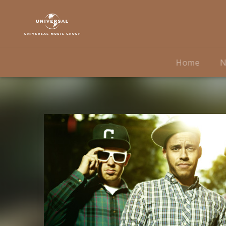
Beginner
|
Musik
|
Morgen
Home
N
Freeman