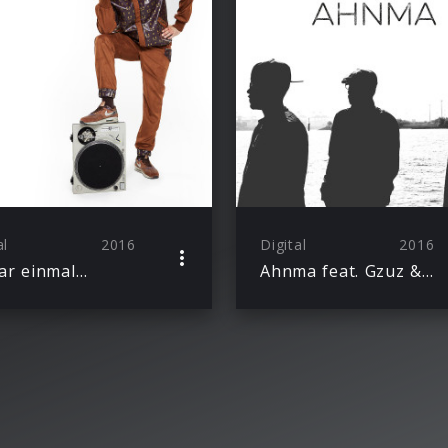
al
2016
Digital
2016
ar einmal…
Ahnma feat. Gzuz & Gentleman