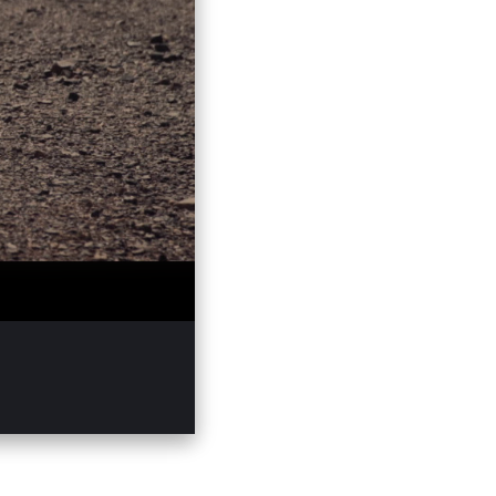
:34
Mute
Enter
fullscreen