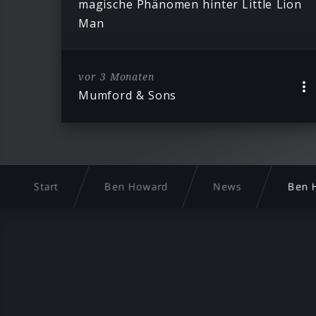
magische Phänomen hinter Little Lion
Man
vor 3 Monaten
Mumford & Sons
Start
Ben Howard
News
Ben 