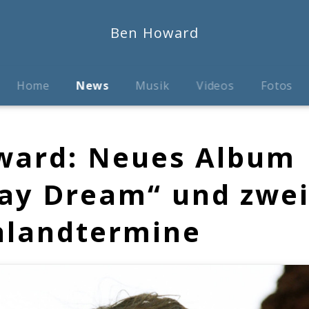
Ben Howard
Home
News
Musik
Videos
Fotos
ward: Neues Album
ay Dream“ und zwe
hlandtermine