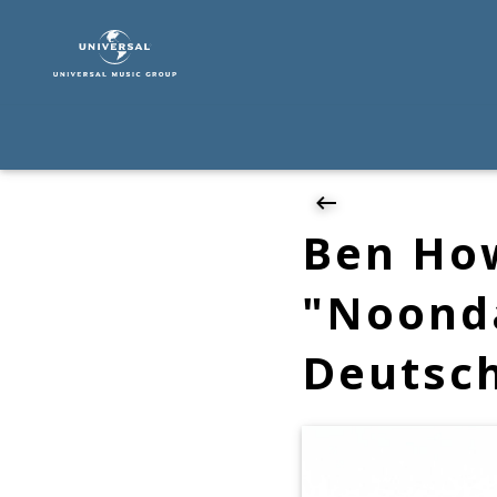
Ben
Howard
|
News
|
Ben
Howard:
Neues
Album
Ben Ho
"Noonday
Dream“
"Noond
und
zwei
Deutsc
Deutschlandtermine