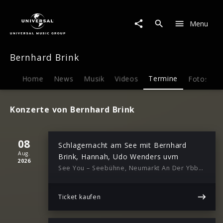
Bernhard
Brink
Menu
|
Termine
Bernhard Brink
Home
News
Musik
Videos
Termine
Fotos
B
Konzerte von Bernhard Brink
08
Schlagernacht am See mit Bernhard
Aug.
Brink, Hannah, Udo Wenders uvm
2026
See You – Seebühne, Neumarkt An Der Ybbs, 19:00
Ticket kaufen