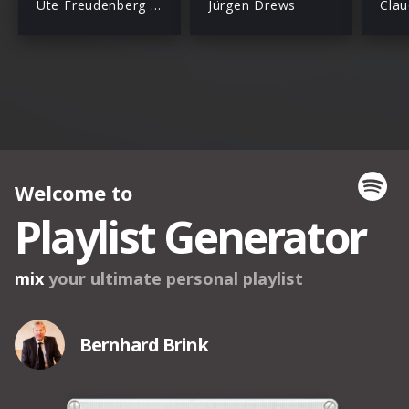
Ute Freudenberg & Christian Lais
Jürgen Drews
Clau