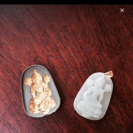
Menu
Beyond
Home
News
Musik
Videos
Fotos
Biografie
Tara Award Auszeichnung 2014