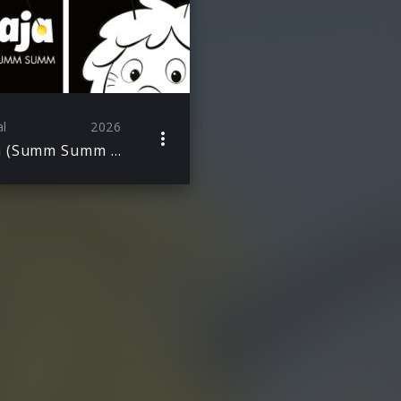
al
2026
Maja (Summ Summ Summ)