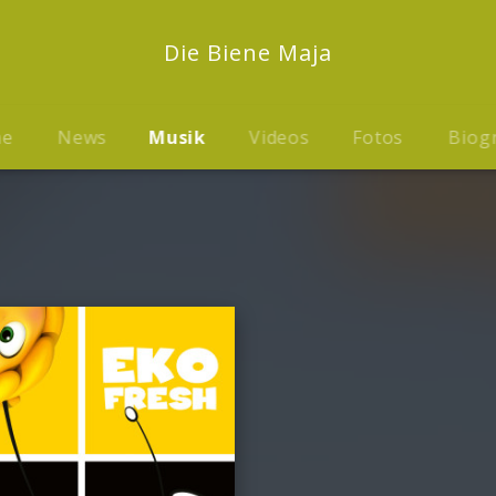
Die Biene Maja
me
News
Musik
Videos
Fotos
Biog