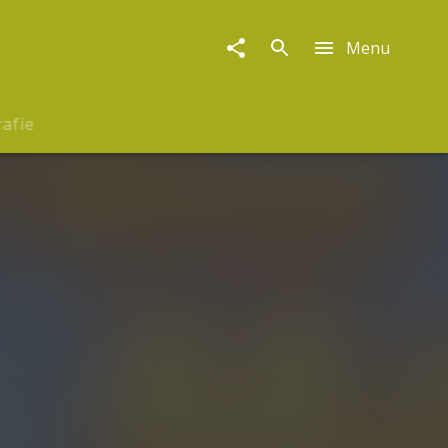
Menu
rafie