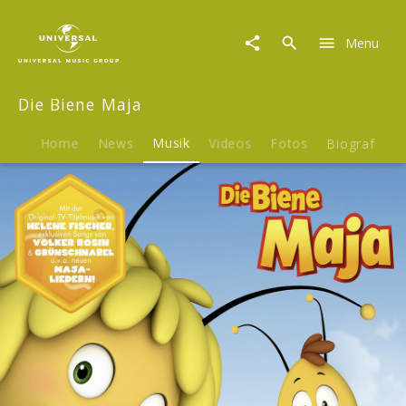
Die
Biene
Menu
Maja
|
Musik
Die Biene Maja
|
Die
Biene
Home
News
Musik
Videos
Fotos
Biografie
Maja
-
Meine
Lieder