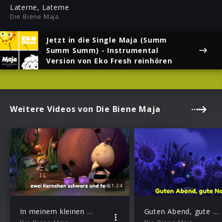
ful
Laterne, Laterne
Die Biene Maja
Jetzt in die Single
Maja (Summ
Summ Summ) - Instrumental
Version
von Eko Fresh reinhören
Weitere Videos von Die Biene Maja
01:24
In meinem kleinen Apfel
Guten Abend, gute Nacht