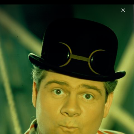
Menu
Bill Ramsey
Home
News
Musik
Fotos
Biografie
Bill Ramsey