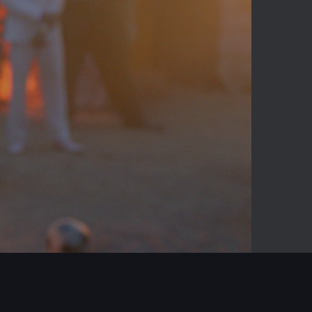
03:51
Mute
Enter
fullscreen