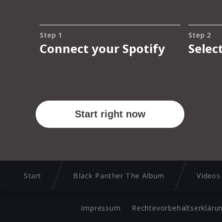
Start
Black Panther The Album
Videos
Impressum
Rechtevorbehaltserkläru