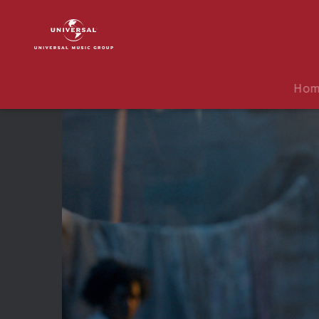
Black
Panther
The
Album
|
Ho
Video
|
All
The
Stars
(feat.
SZA)