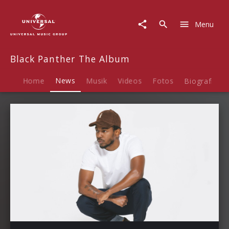
Black
Panther
Menu
The
Album
|
Black Panther The Album
News
Home
News
Musik
Videos
Fotos
Biografie