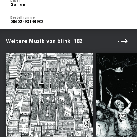
Label
Geffen
Bestellnummer
00602498140932
Weitere Musik von blink−182