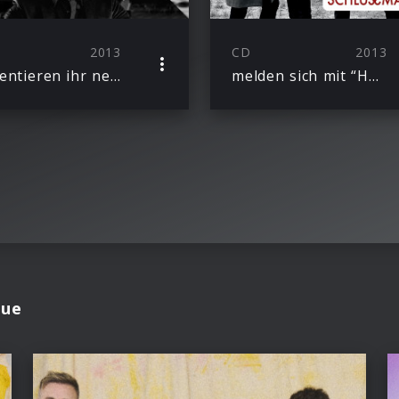
2013
CD
2013
präsentieren ihr neues Album “Roulette” inklusive der Hit-Single “Hurt Lovers”
melden sich mit “Hurt Lovers” zurück und liefern den Titelsong zum neuen Matthias Schweighöfer-Kinofilm “Schlussmacher”
lue