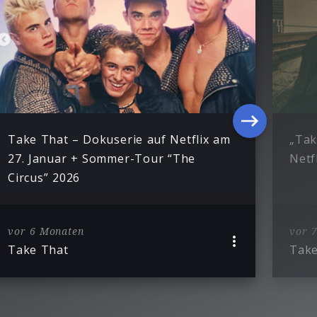
Take That – Dokuserie auf Netflix am
„Tak
27. Januar + Sommer-Tour “The
Netf
Circus” 2026
vor 6 Monaten
vor 
Take That
Take