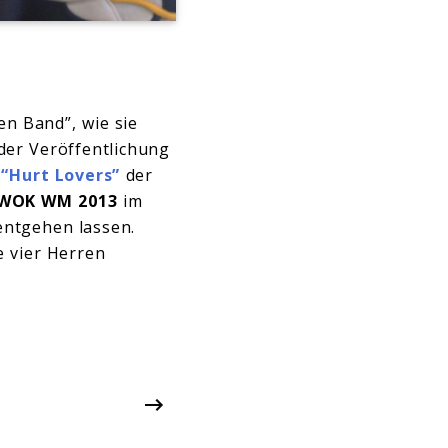
en Band”, wie sie
der Veröffentlichung
g
“Hurt Lovers”
der
l WOK WM 2013
im
 entgehen lassen.
e vier Herren