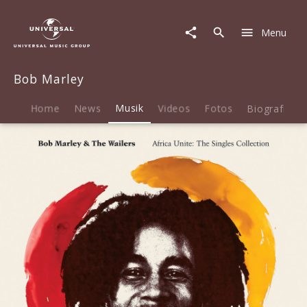
Bob
Marley
Menu
|
Musik
|
Bob Marley
Africa
Unite
-
Home
News
Musik
Videos
Fotos
Biografie
The
Singles
Collection
(2CD
Version)