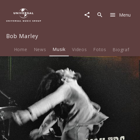
Bob
Marley
Menu
|
Musik
|
Bob Marley
Easy
Skanking
In
Home
News
Musik
Videos
Fotos
Biografie
Boston
'78