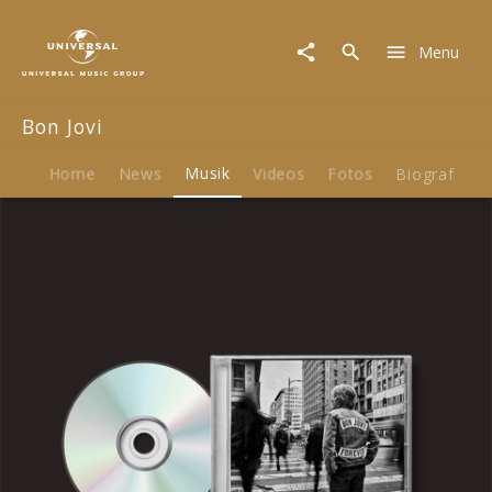
Bon
Jovi
Menu
|
Musik
|
Bon Jovi
Forever
Home
News
Musik
Videos
Fotos
Biografie