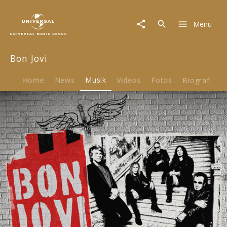
Bon
Jovi
Menu
|
Musik
|
Bon Jovi
Limitless
Home
News
Musik
Videos
Fotos
Biografie