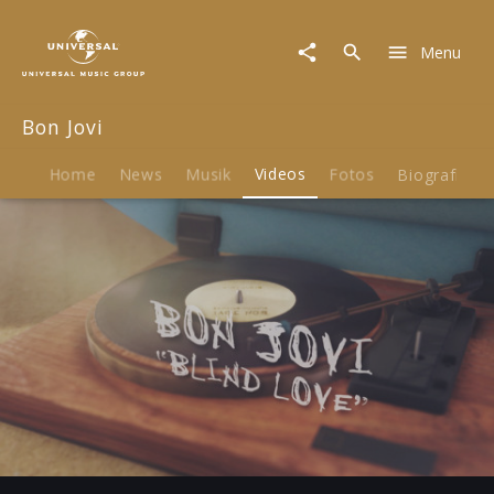
Bon
Jovi
Menu
|
Video
|
Bon Jovi
Blind
Love
(Lyric
Home
News
Musik
Videos
Fotos
Biografie
Video)
Play
04:47
Play
Mute
Ent