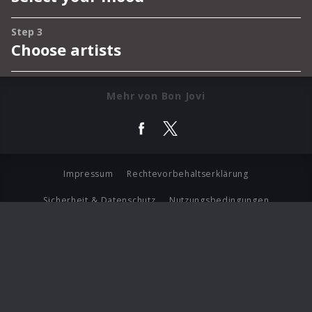
Mehr von Bon Jovi
Impressum
Rechtevorbehaltserklärung
Sicherheit & Datenschutz
Nutzungsbedingungen
Journalistenlounge
Für Geschäftspartner
Barrierefreiheit Statement
© Copyright 2026 Universal Music Group N.V. All Rights
Reserved.