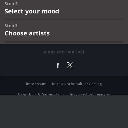
Mehr von Bon Jovi
Impressum
Rechtevorbehaltserklärung
Sicherheit & Datenschutz
Nutzungsbedingungen
Journalistenlounge
Für Geschäftspartner
Barrierefreiheit Statement
© Copyright 2026 Universal Music Group N.V. All Rights