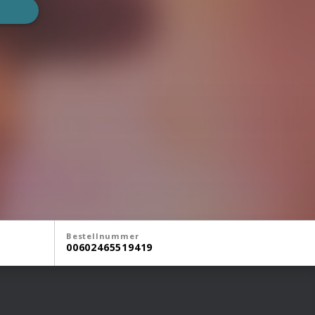
Bestellnummer
00602465519419