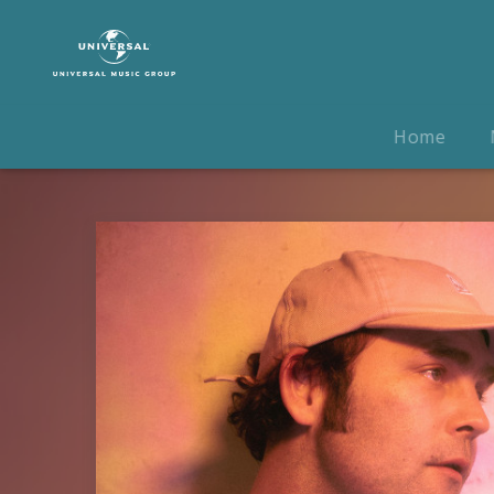
Bosse
|
Musik
|
Tagträumen
Home