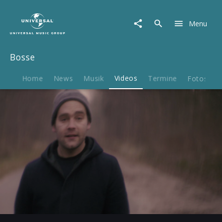
Bosse
|
Menu
Video
|
Immer
Bosse
so
lieben
Home
News
Musik
Videos
Termine
Fotos
B
Play
-03:47
Play
Mute
Ent