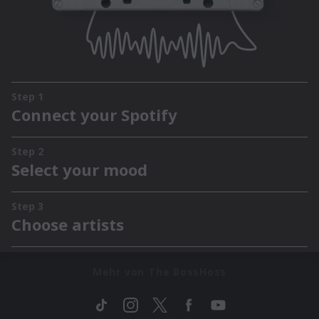
Mehr von The BossHoss