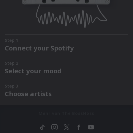
Mehr von The BossHoss