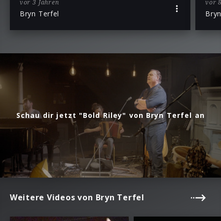
vor 3 Jahren
vor 
Bryn Terfel
Bryn
Schau dir jetzt "Bold Riley" von Bryn Terfel an
Weitere Videos von Bryn Terfel