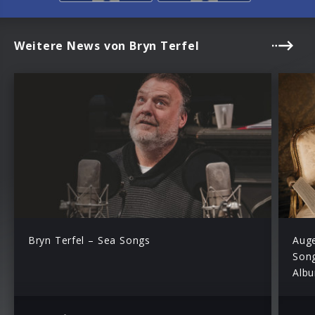
Weitere News von Bryn Terfel
Bryn Terfel – Sea Songs
Auge
Song
Alb