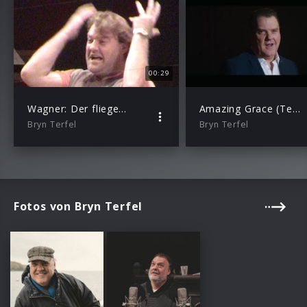
00:29
Wagner: Der fliegende Holländer, WWV 63 / Act I: “Die Frist ist um” – “Ew’ge Vernichtung, nimm uns auf” (Feat. Bryn Terfel)
Amazing Grace (Teaser)
Bryn Terfel
Bryn Terfel
Fotos von Bryn Terfel