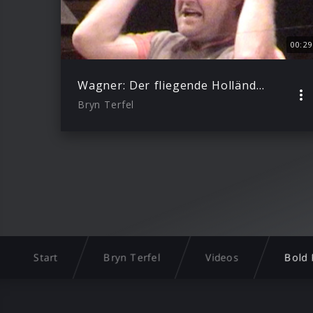
00:29
Wagner: Der fliegende Holländer, WWV 63 / Act I: “Die Frist ist um” – “Ew’ge Vernichtung, nimm uns auf” (Feat. Bryn Terfel)
Bryn Terfel
Start
Bryn Terfel
Videos
Bold 