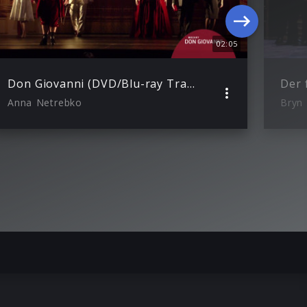
02:05
Don Giovanni (DVD/Blu-ray Trailer)
Der 
Anna Netrebko
Bryn 