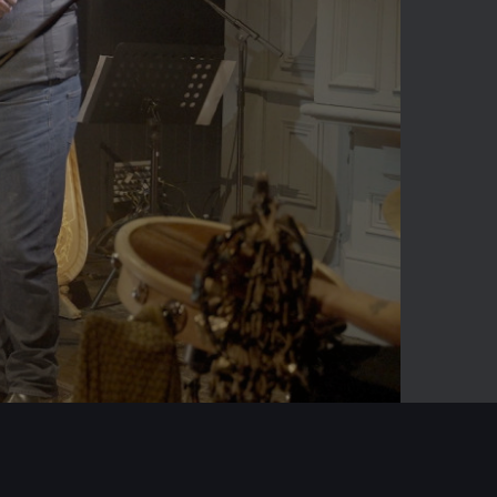
-04:52
Mute
Enter
fullscreen