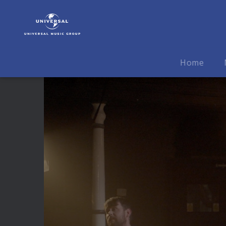
Bryn
Terfel
|
Video
|
Home
Bold
Riley