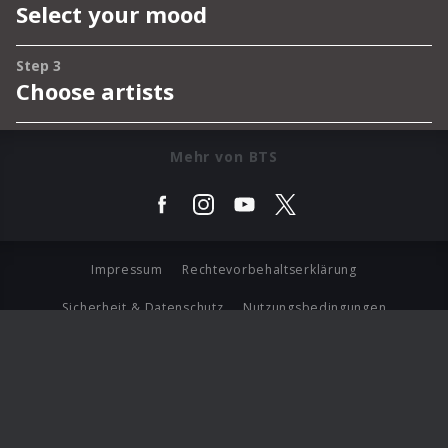
Mehr von BTS
Impressum
Rechtevorbehaltserklärung
Sicherheit & Datenschutz
Nutzungsbedingungen
Journalistenlounge
Für Geschäftspartner
Barrierefreiheit Statement
© Copyright 2026 Universal Music Group N.V. All Rights
Reserved.