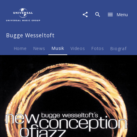
Bugge
Wesseltoft
Menu
|
Musik
|
Bugge Wesseltoft
New
Conception
Of
Home
News
Musik
Videos
Fotos
Biografie
Jazz
-
Sharing