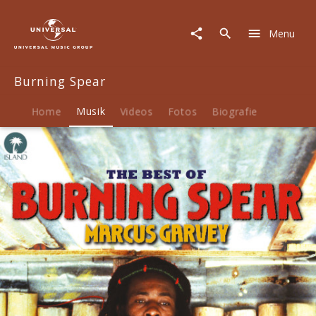
Burning
Spear
Menu
|
Musik
|
Burning Spear
Chant
Down
Babylon:
Home
Musik
Videos
Fotos
Biografie
The
Island
Anthology