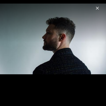
Menu
Calum Scott
Home
News
Musik
Videos
Fotos
Biografie
Pressefotos "My World" (2024)