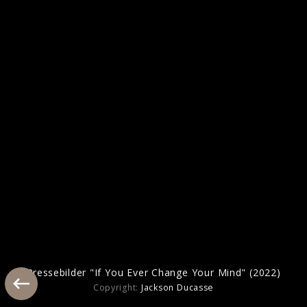
Artwork "My World" (2024)
Pressebilder "If You Ever Change Your Mind" (2022)
Copyright:
Jackson Ducasse
Pressebilder "Bridges" (2022)