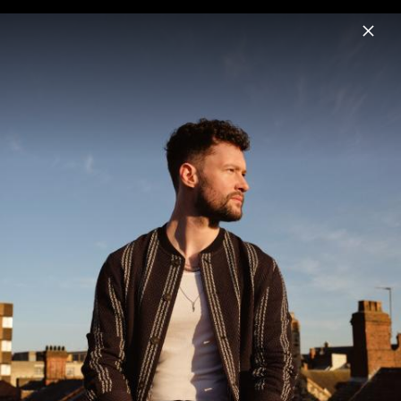
Menu
Calum Scott
Home
News
Musik
Videos
Fotos
Biografie
Pressefotos "My World" (2024)