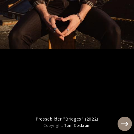
Artwork "My World" (2024)
Pressebilder "Bridges" (2022)
Copyright:
Tom Cockram
Pressebilder "Bridges" (2022)