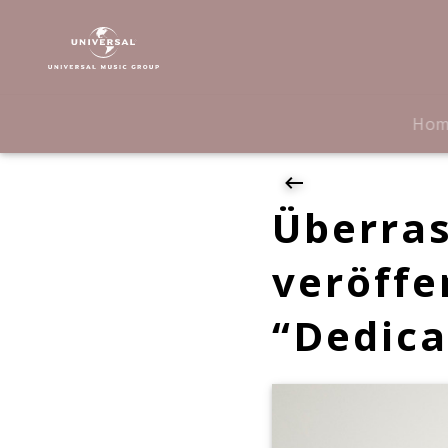
Carly
Rae
Jepsen
|
News
Ho
|
Überraschung:
Carly
Rae
Überras
Jepsen
veröffentlicht
veröffe
neues
Album
“Dedica
"Dedicated
Side
B"