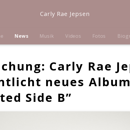
Carly Rae Jepsen
me
News
Musik
Videos
Fotos
Biog
chung: Carly Rae J
ntlicht neues Albu
ted Side B”