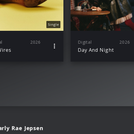
Single
al
2026
Digital
2026
ires
Day And Night
arly Rae Jepsen