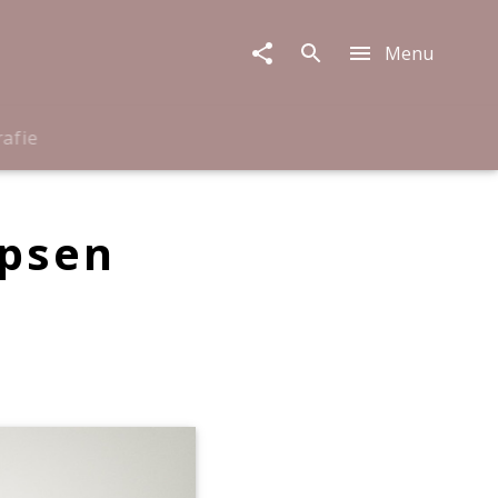
Menu
rafie
epsen
m