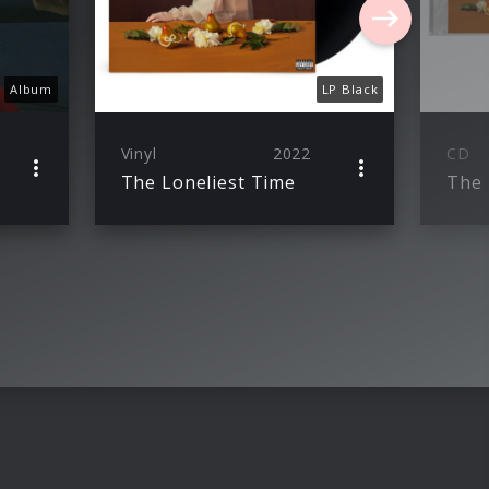
Album
LP Black
Vinyl
2022
CD
The Loneliest Time
The 