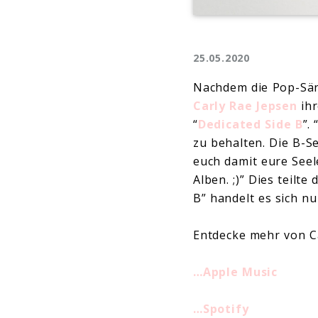
25.05.2020
Nachdem die Pop-Sän
Carly Rae Jepsen
ihr
“
Dedicated Side B
”.
zu behalten. Die B-S
euch damit eure Seele
Alben. ;)” Dies teilt
B” handelt es sich n
Entdecke mehr von C
…Apple Music
…Spotify