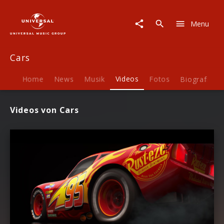
Cars
|
Menu
Videos
Cars
Home
News
Musik
Videos
Fotos
Biografie
Videos von Cars