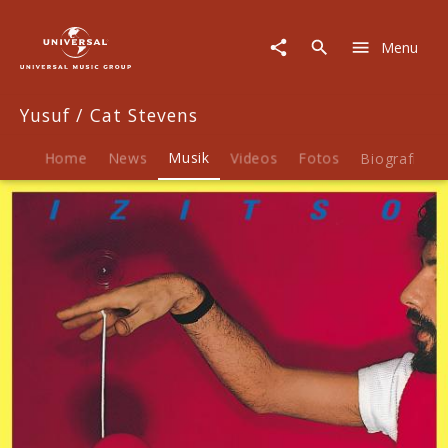
Yusuf
/
Menu
Cat
Stevens
|
Yusuf / Cat Stevens
Musik
|
Izitso
Home
News
Musik
Videos
Fotos
Biografie