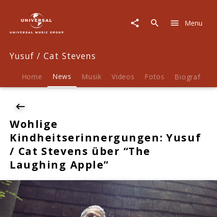
Yusuf
/
Menu
Cat
Stevens
|
Yusuf / Cat Stevens
News
|
Wohlige
Home
News
Musik
Videos
Fotos
Biografie
Kindheitserinnergungen:
Yusuf
/
Cat
Wohlige
Stevens
Kindheitserinnergungen: Yusuf
über
"The
/ Cat Stevens über “The
Laughing
Laughing Apple”
Apple"