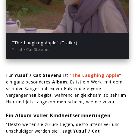
Play
-03:24
Play
Mute
Enter
fullsc
"The Laughing Apple" (Trailer)
Yusuf / Cat Stevens
Für
Yusuf / Cat Stevens
ist “
The Laughing Apple
”
ein ganz besonderes
Album
. Es ist ein Werk, mit dem
sich der Sänger mit einem Fuß in die eigene
Vergangenheit begibt, während er gleichsam so sehr im
Hier und Jetzt angekommen scheint, wie nie zuvor.
Ein Album voller Kindheitserinnerungen
“Desto weiter sie zurück liegen, desto intensiver und
unschuldiger werden sie”, sagt
Yusuf / Cat