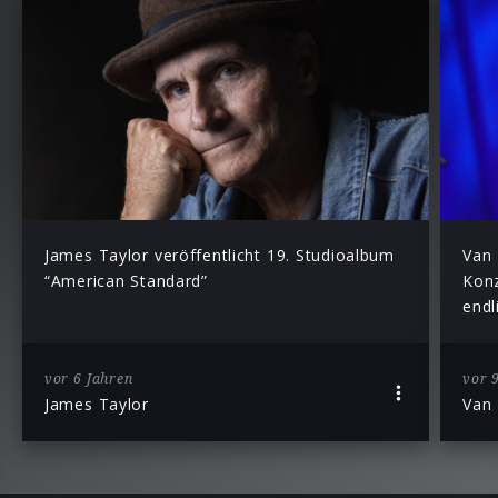
James Taylor veröffentlicht 19. Studioalbum
Van 
“American Standard”
Konz
endl
vor 6 Jahren
vor 
James Taylor
Van