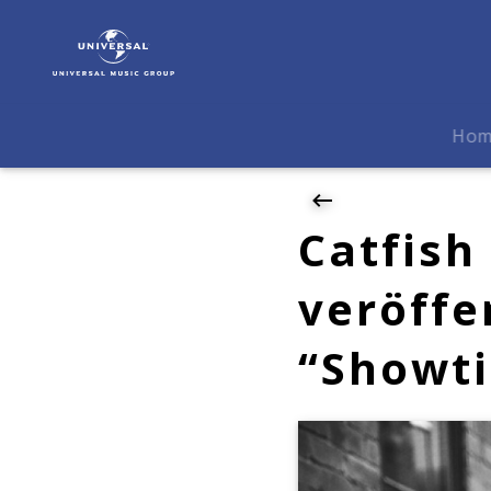
Catfish
And
The
Bottlemen
|
Ho
News
|
Catfish
And
Catfish
The
Bottlemen
veröffe
veröffentlichen
neue
“Showt
Single
"Showtime"