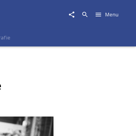
Menu
rafie
e