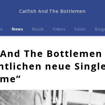
Catfish And The Bottlemen
me
News
Musik
Videos
Fotos
Biog
 And The Bottlemen
ntlichen neue Singl
ime”