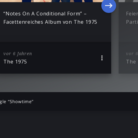
“Notes On A Conditional Form” –
Feie
Facettenreiches Album von The 1975
Part
vor 6 Jahren
vor 6
The 1975
The 
ngle “Showtime”