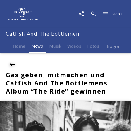
Catfish
And
Menu
The
Bottlemen
|
Catfish And The Bottlemen
News
|
Gas
Home
News
Musik
Videos
Fotos
Biografie
geben,
mitmachen
und
Catfish
Gas geben, mitmachen und
And
Catfish And The Bottlemens
The
Bottlemens
Album “The Ride” gewinnen
Album
"The
Ride"
gewinnen