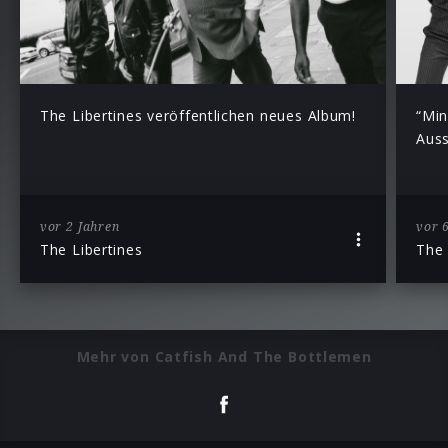
The Libertines veröffentlichen neues Album!
“Min
Auss
vor 2 Jahren
vor 
The Libertines
The
Mehr von Catfish And The Bottlemen