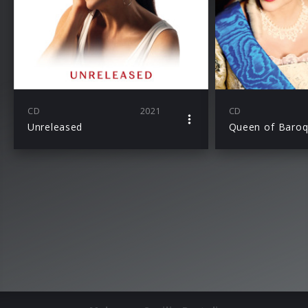
CD
2021
CD
Unreleased
Queen of Baro