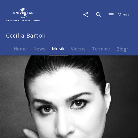
Cecilia
Bartoli
Menu
|
Musik
|
Cecilia Bartoli
Antonio
Vivaldi
Home
News
Musik
Videos
Termine
Biografie