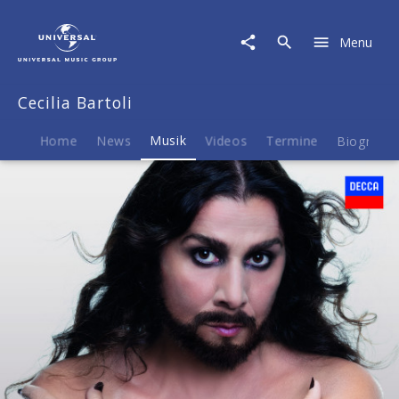
Cecilia
Bartoli
Menu
|
Musik
|
Cecilia Bartoli
Farinelli
Home
News
Musik
Videos
Termine
Biografie