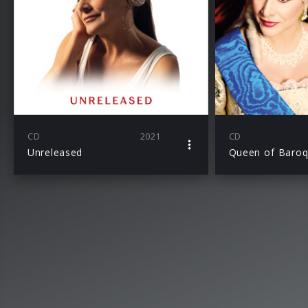
CD
2021
CD
Unreleased
Queen of Baro