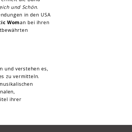
eich und Schön
.
sendungen in den USA
tic Wom
an bei ihren
ltbewährten
n und verstehen es,
s zu vermitteln.
 musikalischen
nalen,
tel ihrer