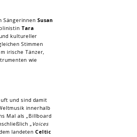
en Sängerinnen
Susan
linistin
Tara
und kultureller
gleichen Stimmen
m irische Tänzer,
nstrumenten wie
uft und sind damit
 Weltmusik innerhalb
s Mal als „Billboard
schließlich „
Voices
erdem landeten
Celtic