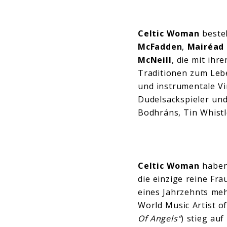
Celtic Woman
besteh
McFadden
,
Mairéad 
McNeill
, die mit ih
Traditionen zum Leb
und instrumentale Vi
Dudelsackspieler und
Bodhráns, Tin Whistl
Celtic Woman
haben 
die einzige reine Fr
eines Jahrzehnts meh
World Music Artist of
Of Angels“
) stieg au