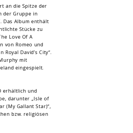
rt an die Spitze der
m der Gruppe in
“. Das Album enthält
tlichte Stücke zu
 The Love Of A
ion von Romeo und
n Royal David’s City“.
 Murphy mit
land eingespielt.
 erhältlich und
e, darunter „Isle of
r (My Gallant Star)“,
chen bzw. religiösen