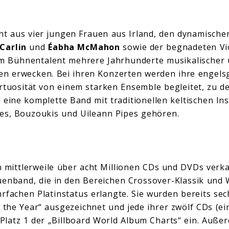
t aus vier jungen Frauen aus Irland, den dynamisch
Carlin
und
Éabha McMahon
sowie der begnadeten Vio
rem Bühnentalent mehrere Jahrhunderte musikalischer 
en erwecken. Bei ihren Konzerten werden ihre engels
rtuosität von einem starken Ensemble begleitet, zu de
 eine komplette Band mit traditionellen keltischen I
es, Bouzoukis und Uileann Pipes gehören.
mittlerweile über acht Millionen CDs und DVDs verka
auenband, die in den Bereichen Crossover-Klassik und
rfachen Platinstatus erlangte. Sie wurden bereits sech
 the Year“ ausgezeichnet und jede ihrer zwölf CDs (ein
f Platz 1 der „Billboard World Album Charts“ ein. Auß