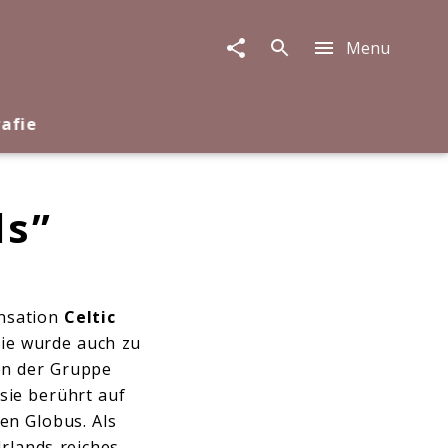
Menu
rafie
ls”
ensation
Celtic
sie wurde auch zu
en der Gruppe
sie berührt auf
en Globus. Als
rlands reiches