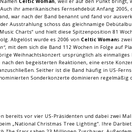
n Namen
Celtic Woman
, weil er auf den Punkt bringt, 
 Auch ihr amerikanisches Fernsehdebüt Anfang 2005, 
nd, war nach der Band benannt und fand vor ausverka
h der Ausstrahlung schoss das gleichnamige Debütalbu
 Music Charts“ und hielt diese Spitzenposition 81 Woch
folg. Abgelöst wurde es 2006 von
Celtic Woman
s zwe
n“
, mit dem sich die Band 112 Wochen in Folge auf Pla
rige Weihnachtskonzert ursprünglich als einmaliges 
 nach den begeisterten Reaktionen, eine erste Konze
anzuschließen. Seither ist die Band häufig in US-Fer
nominierten Sonderkonzerte dominieren regelmäßig d
en bereits vor vier US-Präsidenten und dabei zwei Ma
 beim „National Christmas Tree Lighting“. Ihre Darbie
h The Stars
sahen 23 Millionen Zuschauer. Außerdem 