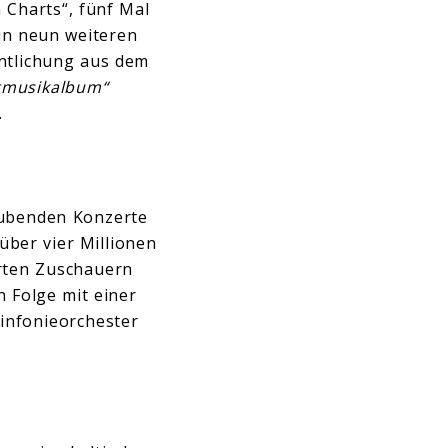
 Charts“, fünf Mal
in neun weiteren
entlichung aus dem
tmusikalbum“
.
aubenden Konzerte
über vier Millionen
erten Zuschauern
 Folge mit einer
infonieorchester