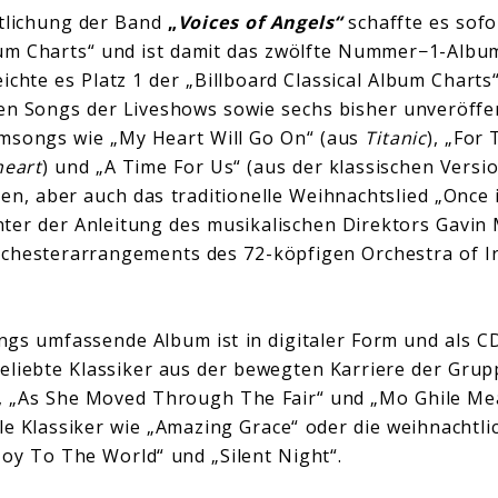
ntlichung der Band
„
Voices of Angels“
schaffte es sofo
bum Charts“ und ist damit das zwölfte Nummer−1-Albu
ichte es Platz 1 der „Billboard Classical Album Charts
ten Songs der Liveshows sowie sechs bisher unveröffen
lmsongs wie „My Heart Will Go On“ (aus
Titanic
), „For
heart
) und „A Time For Us“ (aus der klassischen Vers
en, aber auch das traditionelle Weihnachtslied „Once i
ter der Anleitung des musikalischen Direktors Gavin
hesterarrangements des 72-köpfigen Orchestra of Ire
gs umfassende Album ist in digitaler Form und als CD
beliebte Klassiker aus der bewegten Karriere der Grupp
“, „As She Moved Through The Fair“ und „Mo Ghile Mea
le Klassiker wie „Amazing Grace“ oder die weihnachtli
Joy To The World“ und „Silent Night“.