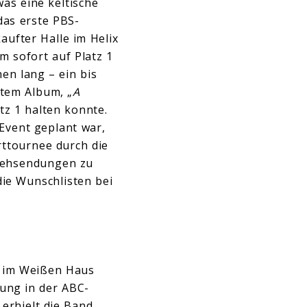
was eine keltische
das erste PBS-
ufter Halle im Helix
m sofort auf Platz 1
en lang – ein bis
item Album, „
A
tz 1 halten konnte.
Event geplant war,
rttournee durch die
nsehsendungen zu
ie Wunschlisten bei
l im Weißen Haus
tung in der ABC-
erhielt die Band