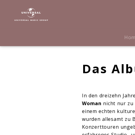
Celtic
Woman
|
Biografie
Ho
Das Alb
In den dreizehn Jahr
Woman
nicht nur zu
einem echten kultur
wurden allesamt zu B
Konzerttouren ungeb
erfahrenes Studio- u