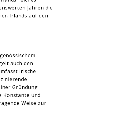
enswerten Jahren die
nen Irlands auf den
itgenössischem
gelt auch den
mfasst irische
szinierende
einer Gründung
ie Konstante und
sragende Weise zur