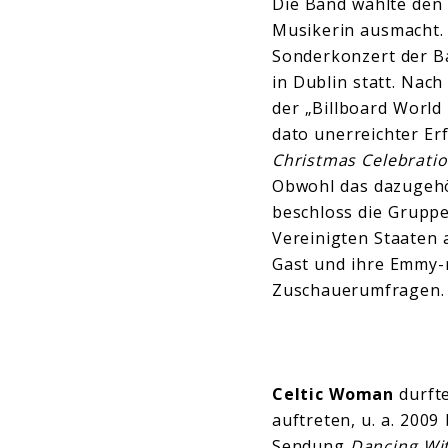
Die Band wählte de
Musikerin ausmacht.
Sonderkonzert der Ba
in Dublin statt. Nac
der „Billboard World
dato unerreichter Er
Christmas Celebratio
Obwohl das dazugehö
beschloss die Gruppe
Vereinigten Staaten 
Gast und ihre Emmy-
Zuschauerumfragen.
Celtic Woman
durft
auftreten, u. a. 2009
Sendung
Dancing Wit