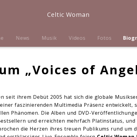
Celtic Woman
me
News
Musik
Videos
Fotos
Biog
um „Voices of Ange
en seit ihrem Debüt 2005 hat sich die globale Musiks
 einer faszinierenden Multimedia Präsenz entwickelt, 
ellen Phänomen. Die Alben und DVD-Veröffentlichung
estsellern und erreichten mehrfach Platinstatus, und 
rochen die Herzen ihres treuen Publikums rund um d
nd erstklassiges Live-Ensemble feiern
Celtic Woman
I