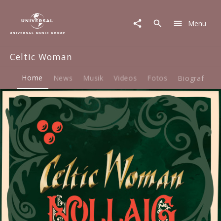
Celtic
Woman
Menu
|
Musik
&
Celtic Woman
Merch
Home
News
Musik
Videos
Fotos
Biografie