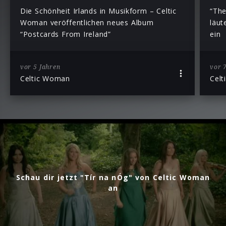
Die Schönheit Irlands in Musikform – Celtic
“The
Woman veröffentlichen neues Album
läut
“Postcards From Ireland”
ein
vor 5 Jahren
vor 
Celtic Woman
Cel
Schau dir jetzt "Tír na nÓg" von Celtic Woman
an