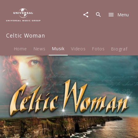
Celtic
Woman
Menu
|
Musik
|
Celtic Woman
Postcards
From
Ireland
Home
News
Musik
Videos
Fotos
Biografie