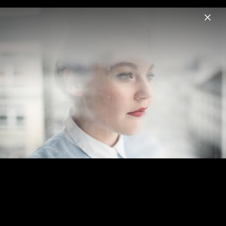
Menu
Charley Ann
Home
News
Musik
Videos
Fotos
Biografie
Charley Ann - Pressebilder 2015